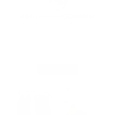
PARTNERPROGRAMM
Driven by design and innovation, our mission is
to inspire athletes to unleash their ultimate
potential. Join us in this pursuit, and we pledge
our unwavering support to you. Register now to
earn commissions through your personal link,
gain early access to our product releases, and
enjoy exclusive perks.
Jetzt bewerben
Already a member?
Log in