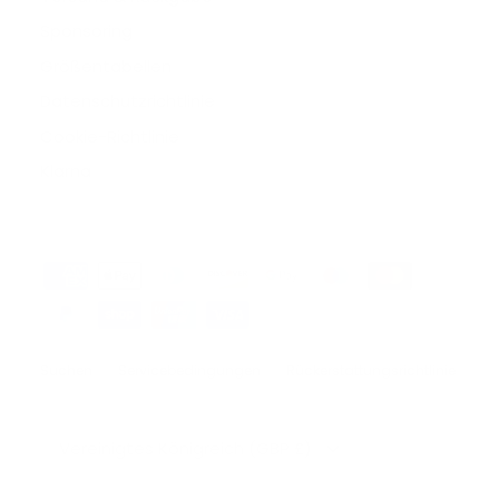
Sponsoring
Größentabellen
Datenschutzrichtlinie
Cookie-Richtlinie
Klarna
Suchen
Servicebedingungen
Rückerstattungsrichtlinie
Währung
Vereinigtes Königreich (GBP £)