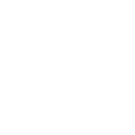
ENTDECKEN SIE FUMETSU
Über uns
Unsere Note
Treten Sie dem Team Unstoppable bei
Bezugsquellen
Kontaktieren Sie uns
Der Blog
INFORMATION
Hilfe & FAQ's
Eine Rücksendung starten
Versand & Rückgabe